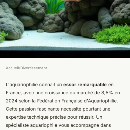
Accueil
›
Divertissement
DIVERTISSEMENT
Comprendre l'univers
L'aquariophilie connaît un
essor remarquable
en
France, avec une croissance du marché de 8,5% en
aquatique avec un spécialiste
2024 selon la Fédération Française d'Aquariophilie.
aquariophilie
Cette passion fascinante nécessite pourtant une
expertise technique précise pour réussir. Un
Sacha
•
6 février 2026
•
8 min de lecture
spécialiste aquariophile vous accompagne dans