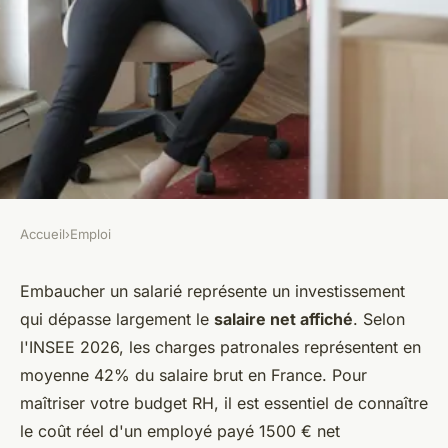
Accueil
›
Emploi
EMPLOI
Comprendre le coût d'un
Embaucher un salarié représente un investissement
qui dépasse largement le
salaire net affiché
. Selon
salarié à 1500 € net pour
l'INSEE 2026, les charges patronales représentent en
l'employeur
moyenne 42% du salaire brut en France. Pour
maîtriser votre budget RH, il est essentiel de connaître
Sacha
•
30 janvier 2026
•
7 min de lecture
le coût réel d'un employé payé 1500 € net