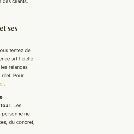
s des clients.
et ses
ous tentez de
nce artificielle
 les relances
réel. Pour
ci
.
ne
étour
. Les
, personne ne
tes, du concret,