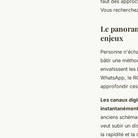
faut des approche
Vous recherchez
Sacha
•
4 février 2026
•
10 min de lecture
Le panoram
enjeux
Personne n'écha
bâtir une méthod
envahissent les 
WhatsApp, le RG
approfondir ces
Les canaux digit
instantanément 
anciens schémas
veut subir un di
la rapidité et l