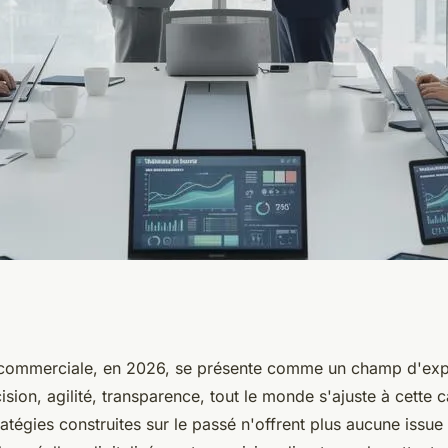
erciale en 2026 :
 commerciale, en 2026, se présente comme un champ d'exp
sion, agilité, transparence, tout le monde s'ajuste à cette
gies à adopter
ratégies construites sur le passé n'offrent plus aucune issue 