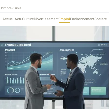
 l'imprévisible.
Accueil
Actu
Culture
Divertissement
Emploi
Environnement
Société