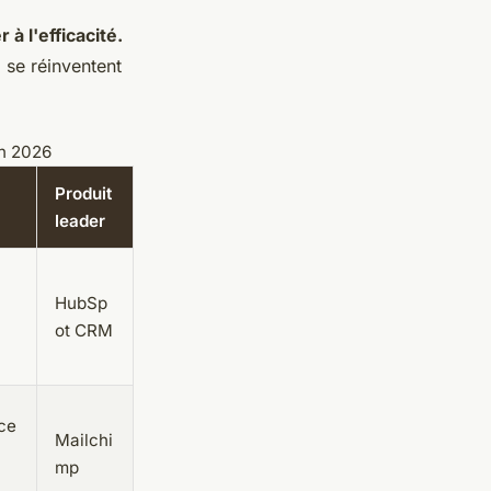
à l'efficacité.
 se réinventent
en 2026
Produit
leader
HubSp
ot CRM
ce
Mailchi
mp