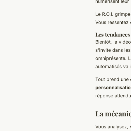
numérisent leur
Le R.O.I. grimpe
Vous ressentez 
Les tendances 
Bientôt, la vidé
s'invite dans le
omniprésente. Le
automatisés val
Tout prend une 
personnalisation
réponse attendu
La mécaniqu
Vous analysez, 