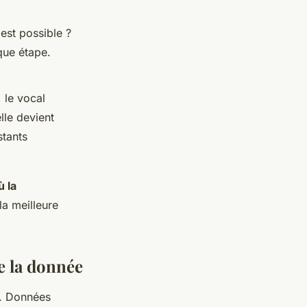
'est possible ?
que étape.
 le vocal
lle devient
stants
 la
la meilleure
de la donnée
s. Données