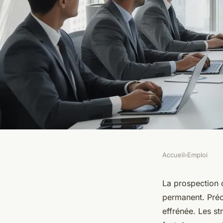
Accueil
›
Emploi
EMPLOI
La prospection comm
La prospection
permanent. Préci
les nouvelles straté
effrénée. Les st