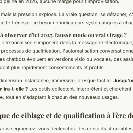
 pipeline en 2026, aucune marge pour l'improvisation.
 mais la pression explose. La vraie question, se détacher, c
cette frénésie, ce besoin d'indicateurs systématiques à cha
à observer d'ici 2027, fausse mode ou vrai virage ?
o personnalisée s'imposera dans la messagerie électronique,
s processus de qualification, l'automatisation conversationne
s chatbots évoluent en versions visio ou vocales, des assi
ident plus rapidement consentements et profils.
dimension instantanée, immersive, presque tactile.
Jusqu'où
 ira-t-elle ?
Les outils collectent, interprètent et cherchent 
e, tout en s'adaptant à chacun des nouveaux usages.
e de ciblage et de qualification à l'ère 
vous segmentez, vous déclenchez des contacts ultra-ciblé