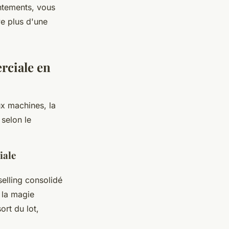
ntements, vous
ve plus d'une
rciale en
x machines, la
 selon le
iale
selling consolidé
, la magie
ort du lot,