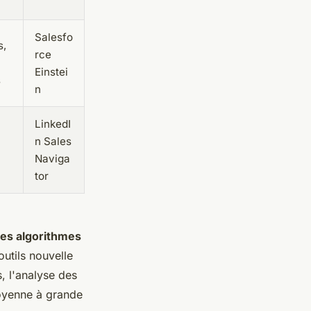
Salesfo
s,
rce
Einstei
s
n
LinkedI
n Sales
Naviga
tor
des algorithmes
utils nouvelle
, l'analyse des
moyenne à grande