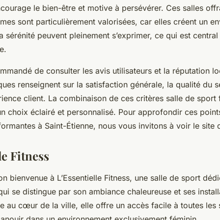
courage le bien-être et motive à persévérer. Ces salles off
mes sont particulièrement valorisées, car elles créent un e
la sérénité peuvent pleinement s’exprimer, ce qui est central
e.
commandé de consulter les avis utilisateurs et la réputation l
ques renseignent sur la satisfaction générale, la qualité du s
érience client. La combinaison de ces critères salle de spor
 un choix éclairé et personnalisé. Pour approfondir ces point
ormantes à Saint-Étienne, nous vous invitons à voir le site d
le Fitness
ion bienvenue à L’Essentielle Fitness, une salle de sport d
qui se distingue par son ambiance chaleureuse et ses install
 au cœur de la ville, elle offre un accès facile à toutes les
panouir dans un environnement exclusivement féminin.