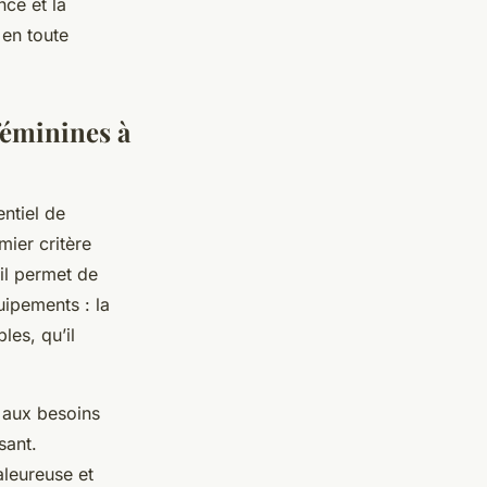
nce et la
 en toute
 féminines à
entiel de
mier critère
ail permet de
uipements : la
les, qu’il
s aux besoins
sant.
aleureuse et