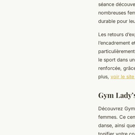
séance découver
nombreuses femm
durable pour leu
Les retours d’ex
l’encadrement et
particulièrement
le sport dans u
renforcée, grâce
plus,
voir le site
Gym Lady’
Découvrez Gym L
femmes. Ce cent
danse, ainsi qu
tonifier votre 