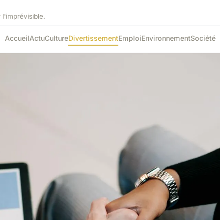
 l'imprévisible.
Accueil
Actu
Culture
Divertissement
Emploi
Environnement
Société