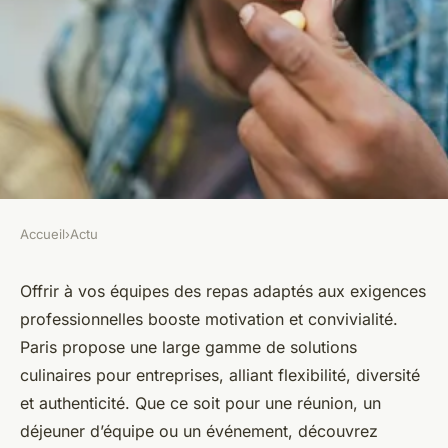
Accueil
›
Actu
ACTU
Solutions culinaires pour
Offrir à vos équipes des repas adaptés aux exigences
professionnelles booste motivation et convivialité.
entreprises à paris : savourez
Paris propose une large gamme de solutions
nos plats
culinaires pour entreprises, alliant flexibilité, diversité
et authenticité. Que ce soit pour une réunion, un
Sacha
•
17 février 2026
•
8 min de lecture
déjeuner d’équipe ou un événement, découvrez